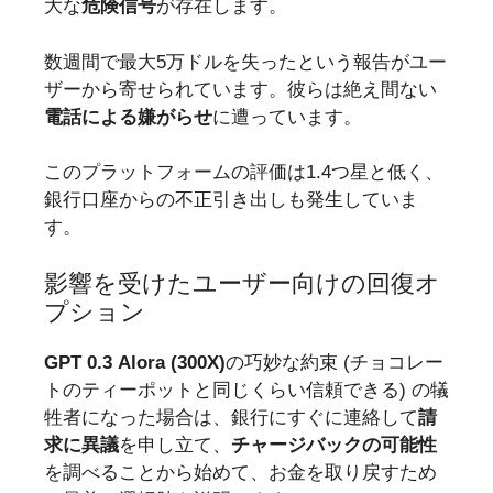
大な
危険信号
が存在します。
数週間で最大5万ドルを失ったという報告がユー
ザーから寄せられています。彼らは絶え間ない
電話による嫌がらせ
に遭っています。
このプラットフォームの評価は1.4つ星と低く、
銀行口座からの不正引き出しも発生していま
す。
影響を受けたユーザー向けの回復オ
プション
GPT 0.3 Alora (300X)
の巧妙な約束 (チョコレー
トのティーポットと同じくらい信頼できる) の犠
牲者になった場合は、銀行にすぐに連絡して
請
求に異議
を申し立て、
チャージバックの可能性
を調べることから始めて、お金を取り戻すため