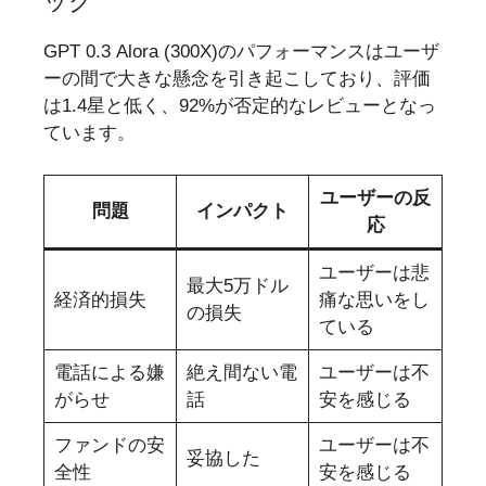
ック
GPT 0.3 Alora (300X)のパフォーマンスはユーザ
ーの間で大きな懸念を引き起こしており、評価
は1.4星と低く、92%が否定的なレビューとなっ
ています。
ユーザーの反
問題
インパクト
応
ユーザーは悲
最大5万ドル
経済的損失
痛な思いをし
の損失
ている
電話による嫌
絶え間ない電
ユーザーは不
がらせ
話
安を感じる
ファンドの安
ユーザーは不
妥協した
全性
安を感じる