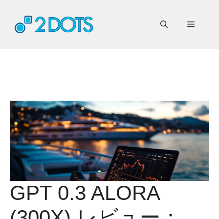
コ
ン
メ
テ
ン
ニ
ツ
へ
ス
ュ
キ
ッ
ー
プ
GPT 0.3 ALORA
(300X) レビュー：