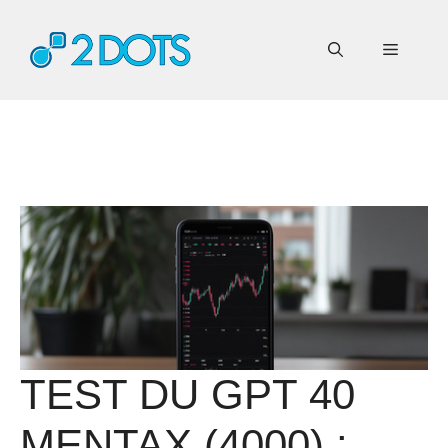
Aller
au
Menu
contenu
TEST DU GPT 40
MENTAX (4000) :