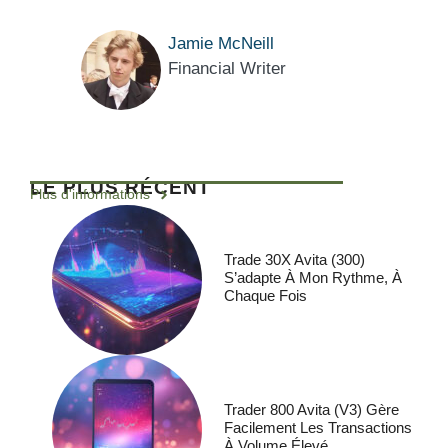
Jamie McNeill
Financial Writer
LE PLUS RÉCENT
Plus d'informations
Trade 30X Avita (300)
S’adapte À Mon Rythme, À
Chaque Fois
Trader 800 Avita (V3) Gère
Facilement Les Transactions
À Volume Élevé