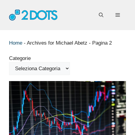
Vai
al
Menu
contenuto
Home
-
Archives for Michael Abetz
-
Pagina 2
Categorie