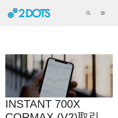
コ
ン
メ
テ
ン
ニ
ツ
へ
ス
ュ
キ
ッ
ー
プ
INSTANT 700X
CORMAX (V2)取引