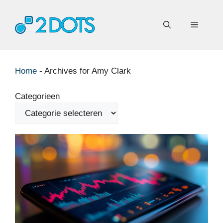
Ga
naar
Menu
de
inhoud
Home
-
Archives for Amy Clark
Categorieen