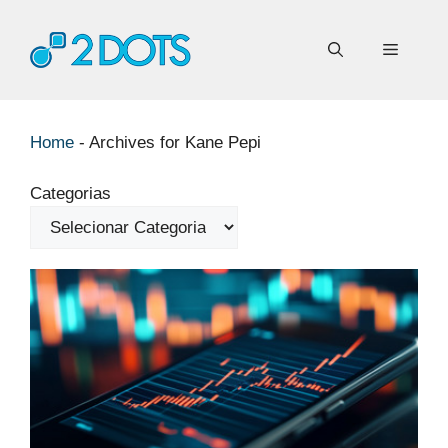
Pular
para
Menu
o
conteúdo
Home
-
Archives for Kane Pepi
Categorias