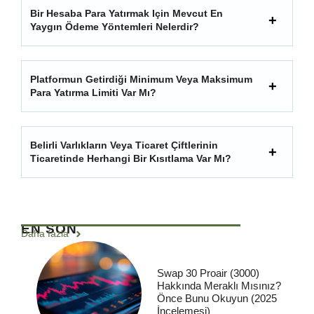
Bir Hesaba Para Yatırmak Için Mevcut En
Yaygın Ödeme Yöntemleri Nelerdir?
Platformun Getirdiği Minimum Veya Maksimum
Para Yatırma Limiti Var Mı?
Belirli Varlıkların Veya Ticaret Çiftlerinin
Ticaretinde Herhangi Bir Kısıtlama Var Mı?
EN SON
Daha fazla
Swap 30 Proair (3000)
Hakkında Meraklı Mısınız?
Önce Bunu Okuyun (2025
İncelemesi)