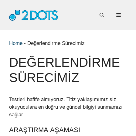
İçeriğe
atla
Menü
Home
-
Değerlendirme Sürecimiz
DEĞERLENDIRME
SÜRECIMIZ
Testleri hafife almıyoruz. Titiz yaklaşımımız siz
okuyuculara en doğru ve güncel bilgiyi sunmamızı
sağlar.
ARAŞTIRMA AŞAMASI