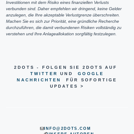
Investitionen mit dem Risiko eines finanziellen Verlusts
verbunden sind. Daher empfehlen wir dringend, keine Gelder
anzulegen, die Ihre akzeptable Verlustgrenze überschreiten.
Machen Sie es sich zur Priorität, eine gründliche Recherche
durchzuführen, die damit verbundenen Risiken vollständig zu
verstehen und Ihre Anlageallokation sorgfältig festzulegen.
2DOTS - FOLGEN SIE 2DOTS AUF
TWITTER
UND
GOOGLE
NACHRICHTEN
FÜR SOFORTIGE
UPDATES >
INFO@2DOTS.COM