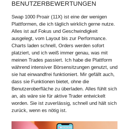
BENUTZERBEWERTUNGEN
Swap 1000 Proair (11X) ist eine der wenigen
Plattformen, die ich täglich wirklich gerne nutze.
Alles ist auf Fokus und Geschwindigkeit
ausgelegt, vom Layout bis zur Performance.
Charts laden schnell, Orders werden sofort
platziert, und ich weiß immer genau, was mit
meinen Trades passiert. Ich habe die Plattform
während intensiver Börsensitzungen genutzt, und
sie hat einwandfrei funktioniert. Mir gefällt auch,
dass sie Funktionen bietet, ohne die
Benutzeroberfläche zu überladen. Alles fühlt sich
an, als wäre sie für aktive Trader entwickelt
worden. Sie ist zuverlässig, schnell und hält sich
zurück, wenn es nötig ist.