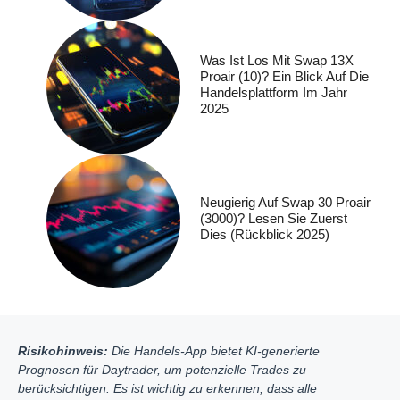
Was Ist Los Mit Swap 13X
Proair (10)? Ein Blick Auf Die
Handelsplattform Im Jahr
2025
Neugierig Auf Swap 30 Proair
(3000)? Lesen Sie Zuerst
Dies (Rückblick 2025)
Risikohinweis:
Die Handels-App bietet KI-generierte
Prognosen für Daytrader, um potenzielle Trades zu
berücksichtigen. Es ist wichtig zu erkennen, dass alle