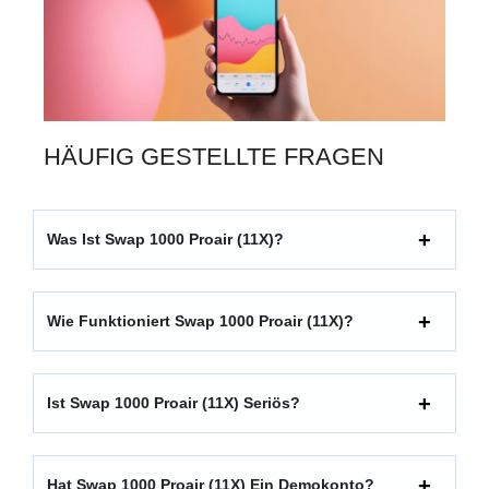
HÄUFIG GESTELLTE FRAGEN
Was Ist Swap 1000 Proair (11X)?
Wie Funktioniert Swap 1000 Proair (11X)?
Ist Swap 1000 Proair (11X) Seriös?
Hat Swap 1000 Proair (11X) Ein Demokonto?