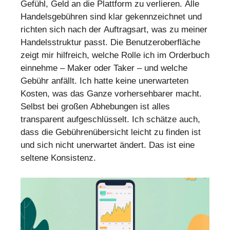
Gefühl, Geld an die Plattform zu verlieren. Alle
Handelsgebühren sind klar gekennzeichnet und
richten sich nach der Auftragsart, was zu meiner
Handelsstruktur passt. Die Benutzeroberfläche
zeigt mir hilfreich, welche Rolle ich im Orderbuch
einnehme – Maker oder Taker – und welche
Gebühr anfällt. Ich hatte keine unerwarteten
Kosten, was das Ganze vorhersehbarer macht.
Selbst bei großen Abhebungen ist alles
transparent aufgeschlüsselt. Ich schätze auch,
dass die Gebührenübersicht leicht zu finden ist
und sich nicht unerwartet ändert. Das ist eine
seltene Konsistenz.