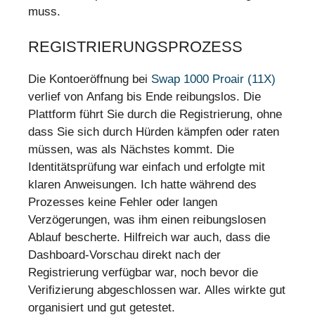
muss.
REGISTRIERUNGSPROZESS
Die Kontoeröffnung bei
Swap 1000 Proair (11X)
verlief von Anfang bis Ende reibungslos. Die
Plattform führt Sie durch die Registrierung, ohne
dass Sie sich durch Hürden kämpfen oder raten
müssen, was als Nächstes kommt. Die
Identitätsprüfung war einfach und erfolgte mit
klaren Anweisungen. Ich hatte während des
Prozesses keine Fehler oder langen
Verzögerungen, was ihm einen reibungslosen
Ablauf bescherte. Hilfreich war auch, dass die
Dashboard-Vorschau direkt nach der
Registrierung verfügbar war, noch bevor die
Verifizierung abgeschlossen war. Alles wirkte gut
organisiert und gut getestet.