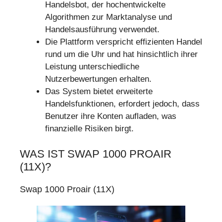
Handelsbot, der hochentwickelte
Algorithmen zur Marktanalyse und
Handelsausführung verwendet.
Die Plattform verspricht effizienten Handel
rund um die Uhr und hat hinsichtlich ihrer
Leistung unterschiedliche
Nutzerbewertungen erhalten.
Das System bietet erweiterte
Handelsfunktionen, erfordert jedoch, dass
Benutzer ihre Konten aufladen, was
finanzielle Risiken birgt.
WAS IST SWAP 1000 PROAIR
(11X)?
Swap 1000 Proair (11X)