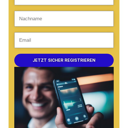
JETZT SICHER REGISTRIEREN