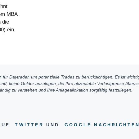
ehnt
nem MBA
 die
0) ein.
für Daytrader, um potenzielle Trades zu berücksichtigen. Es ist wichtig
end, keine Gelder anzulegen, die Ihre akzeptable Verlustgrenze überschr
ndig zu verstehen und Ihre Anlageallokation sorgfältig festzulegen.
 AUF
TWITTER
UND
GOOGLE NACHRICHTE