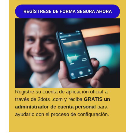
REGÍSTRESE DE FORMA SEGURA AHORA
Registre su
cuenta de aplicación oficial
a
través de 2dots .com y reciba
GRATIS un
administrador de cuenta personal
para
ayudarlo con el proceso de configuración.