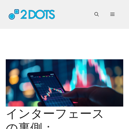
コ
ン
メ
テ
ン
ニ
ツ
へ
ス
ュ
キ
ッ
ー
プ
インターフェース
の裏側：