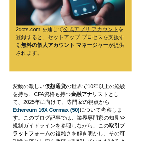
2dots.com を通じて
公式アプリ アカウント
を
登録すると、セットアップ プロセスを支援す
る
無料の個人アカウント マネージャー
が提供
されます。
変動の激しい
仮想通貨
の世界で10年以上の経験
を持ち、CFA資格も持つ
金融アナ
リストとし
て、2025年に向けて、専門家の視点から
Ethereum 16X Cormax (50)
について考察しま
す。このブログ記事では、業界専門家の知見や
規制ガイドラインを参照しながら、この
取引プ
ラットフォーム
の複雑さを解き明かし、その可