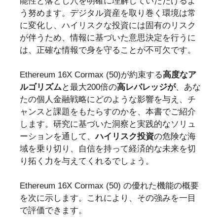
能性と落とし穴を明確に理解していただけるよ
う努めます。デジタル資産を取り巻く環境は常
に変化し、ハイリスクな投資には固有のリスク
が伴うため、情報に基づいた意思決定を行うに
は、正確な情報で身を守ることが不可欠です。
Ethereum 16X Cormax (50)が約束する
高度なア
ルゴリズム
と最大200倍の
高レバレッジが
、あな
たの個人金融戦略にどのような影響を与え、チ
ャンスと課題をもたらすのかを、本書でご紹介
します。研究に基づいた洞察と実践的なソリュ
ーションを通して、
ハイリスク投資
の危険な海
域を乗り切り、自信を持って経済的な未来を切
り拓く力を与えてくれるでしょう。
Ethereum 16X Cormax (50) の優れた機能の概要
を次に示します。これにより、その強みを一目
で評価できます。