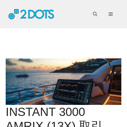
コ
ン
メ
テ
ン
ニ
ツ
へ
ス
ュ
キ
ッ
ー
プ
INSTANT 3000
AMRIX (13X) 取引