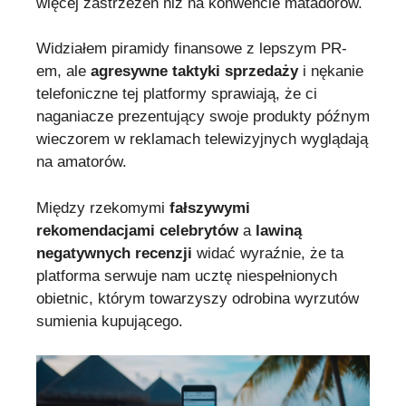
więcej zastrzeżeń niż na konwencie matadorów.
Widziałem piramidy finansowe z lepszym PR-
em, ale
agresywne taktyki sprzedaży
i nękanie
telefoniczne tej platformy sprawiają, że ci
naganiacze prezentujący swoje produkty późnym
wieczorem w reklamach telewizyjnych wyglądają
na amatorów.
Między rzekomymi
fałszywymi
rekomendacjami celebrytów
a
lawiną
negatywnych recenzji
widać wyraźnie, że ta
platforma serwuje nam ucztę niespełnionych
obietnic, którym towarzyszy odrobina wyrzutów
sumienia kupującego.