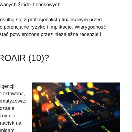
wanych źródeł finansowych.
sultuj się z profesjonalistą finansowym przed
 potencjalne ryzyko i implikacje. Wiarygodność i
tać potwierdzone przez niezależne recenzje i
ROAIR (10)?
igencji
ojektowana,
tomatyzować
 czasie
zny dla
 nacisk na
episami