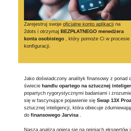
Zarejestruj swoje
oficjalne konto aplikacji
na
2dots i otrzymaj
BEZPŁATNEGO menedżera
konta osobistego
, który pomoże Ci w procesie
konfiguracji.
Jako doświadczony analityk finansowy z ponad
świecie
handlu opartego na sztucznej inteligen
popartych rygorystycznymi badaniami i zrozumi
się w fascynujące pojawienie się
Swap 13X Proai
sztucznej inteligencji, która obiecuje zdumiewaj
do
finansowego Jarvisa
.
Nasza analiza opiera się na opiniach ekspertów