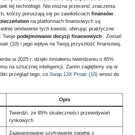
apek tej technologii. Nie można przecenić znaczenia
ch, którzy poruszają się po zawiłościach
finansów
zpieczeństwo
na platformach finansowych są
rednie omówienie tych kwestii, oferując praktyczne
ć Twoje
podejmowanie decyzji finansowych
. Zostań
air (10) i jego wpływ na Twoją przyszłość finansową.
erów w 2025 r. dzięki śmiałemu twierdzeniu o 85%
emu na sztucznej inteligencji. Zanim zagłębimy się w
ótki przegląd tego, co
Swap 13X Proair (10)
wnosi do
Opis
Twierdzi, że 85% skuteczności przewidywań
rynkowych
Zaawansowane szyfrowanie zgodne z