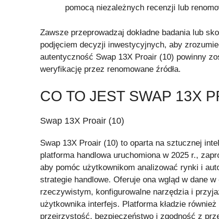
pomocą niezależnych recenzji lub renomo
Zawsze przeprowadzaj dokładne badania lub skon
podjęciem decyzji inwestycyjnych, aby zrozumieć
autentyczność Swap 13X Proair (10) powinny zos
weryfikację przez renomowane źródła.
CO TO JEST SWAP 13X P
Swap 13X Proair (10)
Swap 13X Proair (10) to oparta na sztucznej intel
platforma handlowa uruchomiona w 2025 r., zapr
aby pomóc użytkownikom analizować rynki i au
strategie handlowe. Oferuje ona wgląd w dane w
rzeczywistym, konfigurowalne narzędzia i przyja
użytkownika interfejs. Platforma kładzie również
przejrzystość, bezpieczeństwo i zgodność z prz