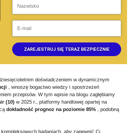
ZAREJESTRUJ SIĘ TERAZ BEZPIECZNIE
 dziesięcioletnim doświadczeniem w dynamicznym
cji
, wnoszę bogactwo wiedzy i spostrzeżeń
eniem przepisów. W tym wpisie na blogu zagłębiamy
r (10)
w 2025 r., platformy handlowej opartej na
ącą
dokładność prognoz na poziomie 85%
, podobną
 i kompleksowych badaniach, aby zapewnić Ci