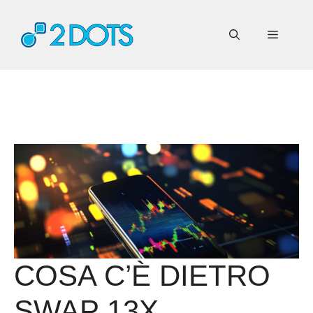
Vai
al
Menu
contenuto
COSA C’È DIETRO
SWAP 13X