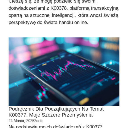
Cieszę się, że mogę podzielić się swoimi
doświadczeniami z K00378, platformą transakcyjną
opartą na sztucznej inteligencji, która wnosi świeżą
perspektywę do świata handlu online.
Podręcznik Dla Początkujących Na Temat
K00377: Moje Szczere Przemyślenia
24 Marca, 2025
2dots
Na podstawie moich doświadczeń z K00377