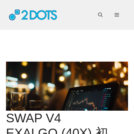
コ
ン
メ
テ
ン
ニ
ツ
へ
ス
ュ
キ
ッ
ー
プ
SWAP V4
EXALGO (40X) 初