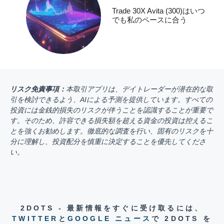
Trade 30X Avita (300)はいつ
でも私のペースに合う
リスク免責事項：
本取引アプリは、デイトレーダーが潜在的な取
引を検討できるよう、AIによる予測を提供しています。すべての
投資には金銭的損失のリスクが伴うことを認識することが重要で
す。そのため、許容できる損失額を超える資金の投資は控えるこ
とを強くお勧めします。徹底的な調査を行い、固有のリスクを十
分に理解し、投資配分を慎重に決定することを優先してくださ
い。
2DOTS - 最新情報をすぐに受け取るには、
TWITTER
と
GOOGLE ニュース
で 2DOTS を