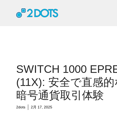
コ
ン
テ
ン
ツ
へ
ス
キ
ッ
プ
SWITCH 1000 EPR
(11X): 安全で直感
暗号通貨取引体験
2dots
2月 17, 2025