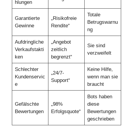
hlungen
Totale
Garantierte
„Risikofreie
Betrugswarnu
Gewinne
Rendite“
ng
Aufdringliche
„Angebot
Sie sind
Verkaufstakti
zeitlich
verzweifelt
ken
begrenzt“
Schlechter
Keine Hilfe,
„24/7-
Kundenservic
wenn man sie
Support“
e
braucht
Bots haben
Gefälschte
„98%
diese
Bewertungen
Erfolgsquote“
Bewertungen
geschrieben