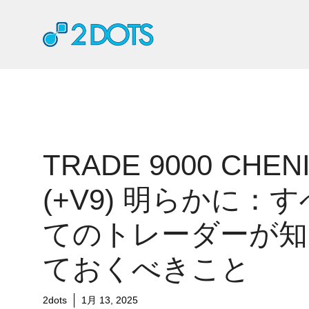
コ
ン
テ
ン
ツ
へ
ス
キ
ッ
TRADE 9000 CHEN
プ
(+V9) 明らかに：す
てのトレーダーが知
ておくべきこと
2dots
1月 13, 2025