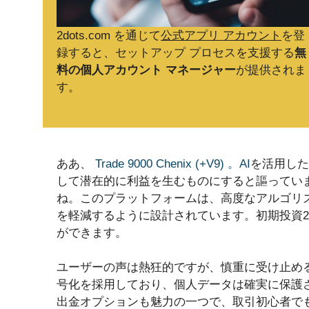
2dots.com を通じて
公式アプリ アカウント
を登
録すると、セットアップ プロセスを支援する
無
料の個人アカウント マネージャー
が提供されま
す。
ああ、
Trade 9000 Chenix (+V9) 。AI
を活用した
して潜在的に利益を生むものにすると謳っていま
ね。このプラットフォームは、高度なアルゴリ
を軽減するように設計されています。初期投資2
ができます。
ユーザーの声は熱狂的ですが、慎重に受け止める
号化を採用しており、個人データは確実に保護
出金オプションも魅力の一つで、取引初心者で