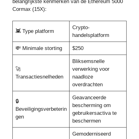
belangrijkste kenmerken van de Ethereum 5000
Cormax (15X):
Crypto-
👾 Type platform
handelsplatform
💸 Minimale storting
$250
Bliksemsnelle
🚀
verwerking voor
Transactiesnelheden
naadloze
overdrachten
Geavanceerde
🔒
bescherming om
Beveiligingsverbeterin
gebruikersactiva te
gen
beschermen
Gemoderniseerd