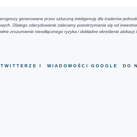
rognozy generowane przez sztuczną inteligencję dla traderów jednodn
nsowych. Dlatego zdecydowanie zalecamy powstrzymanie się od inwestow
łne zrozumienie nieodłącznego ryzyka i dokładne określenie alokacji i
J
TWITTERZE
I
WIADOMOŚCI GOOGLE
DO N