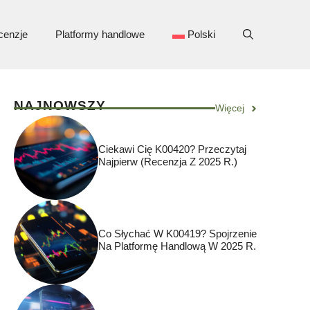
cenzje
Platformy handlowe
Polski
NAJNOWSZY
Więcej
Ciekawi Cię K00420? Przeczytaj
Najpierw (Recenzja Z 2025 R.)
Co Słychać W K00419? Spojrzenie
Na Platformę Handlową W 2025 R.