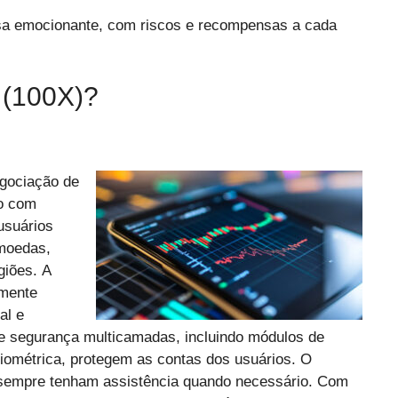
a emocionante, com riscos e recompensas a cada
(100X)?
egociação de
do com
usuários
omoedas,
giões. A
amente
al e
e segurança multicamadas, incluindo módulos de
iométrica, protegem as contas dos usuários. O
s sempre tenham assistência quando necessário. Com