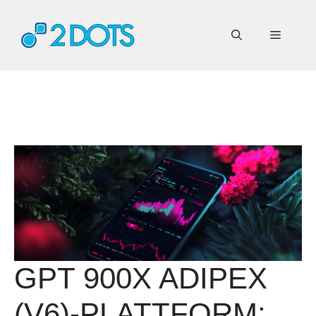
Zum
Inhalt
Menü
springen
GPT 900X ADIPEX
(V6)-PLATTFORM: