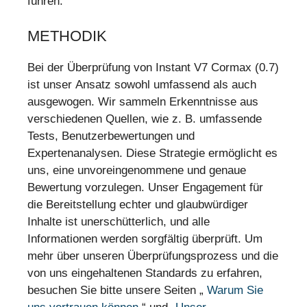
führen.
METHODIK
Bei der Überprüfung von Instant V7 Cormax (0.7)
ist unser Ansatz sowohl umfassend als auch
ausgewogen. Wir sammeln Erkenntnisse aus
verschiedenen Quellen, wie z. B. umfassende
Tests, Benutzerbewertungen und
Expertenanalysen. Diese Strategie ermöglicht es
uns, eine unvoreingenommene und genaue
Bewertung vorzulegen. Unser Engagement für
die Bereitstellung echter und glaubwürdiger
Inhalte ist unerschütterlich, und alle
Informationen werden sorgfältig überprüft. Um
mehr über unseren Überprüfungsprozess und die
von uns eingehaltenen Standards zu erfahren,
besuchen Sie bitte unsere Seiten „
Warum Sie