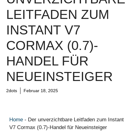
LEITFADEN ZUM
INSTANT V7
CORMAX (0.7)-
HANDEL FÜR
NEUEINSTEIGER
2dots
Februar 18, 2025
Home
-
Der unverzichtbare Leitfaden zum Instant
V7 Cormax (0.7)-Handel für Neueinsteiger