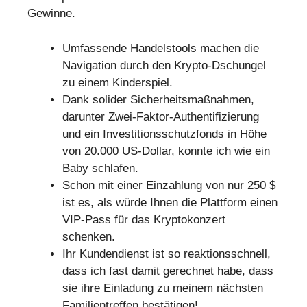
Gewinne.
Umfassende Handelstools machen die
Navigation durch den Krypto-Dschungel
zu einem Kinderspiel.
Dank solider Sicherheitsmaßnahmen,
darunter Zwei-Faktor-Authentifizierung
und ein Investitionsschutzfonds in Höhe
von 20.000 US-Dollar, konnte ich wie ein
Baby schlafen.
Schon mit einer Einzahlung von nur 250 $
ist es, als würde Ihnen die Plattform einen
VIP-Pass für das Kryptokonzert
schenken.
Ihr Kundendienst ist so reaktionsschnell,
dass ich fast damit gerechnet habe, dass
sie ihre Einladung zu meinem nächsten
Familientreffen bestätigen!