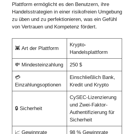
Plattform ermöglicht es den Benutzern, ihre
Handelsstrategien in einer risikofreien Umgebung
zu üben und zu perfektionieren, was ein Gefühl
von Vertrauen und Kompetenz fördert.
Krypto-
👾 Art der Plattform
Handelsplattform
💸 Mindesteinzahlung
250 $
💳
Einschließlich Bank,
Einzahlungsoptionen
Kredit und Krypto
CySEC-Lizenzierung
und Zwei-Faktor-
🔒 Sicherheit
Authentifizierung für
Sicherheit
📈 Gewinnrate
98 % Gewinnrate