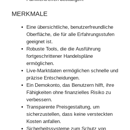
MERKMALE
Eine übersichtliche, benutzerfreundliche
Oberfläche, die für alle Erfahrungsstufen
geeignet ist.
Robuste Tools, die die Ausführung
fortgeschrittener Handelspläne
ermöglichen.
Live-Marktdaten ermöglichen schnelle und
präzise Entscheidungen.
Ein Demokonto, das Benutzern hilft, ihre
Fähigkeiten ohne finanzielles Risiko zu
verbessern.
Transparente Preisgestaltung, um
sicherzustellen, dass keine versteckten
Kosten anfallen.
Sicherheitssysteme zum Schutz von