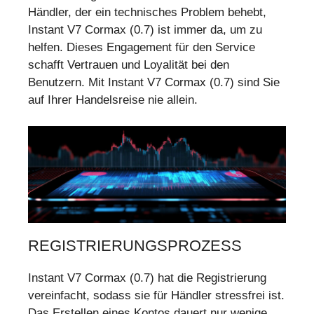
Händler, der ein technisches Problem behebt,
Instant V7 Cormax (0.7) ist immer da, um zu
helfen. Dieses Engagement für den Service
schafft Vertrauen und Loyalität bei den
Benutzern. Mit Instant V7 Cormax (0.7) sind Sie
auf Ihrer Handelsreise nie allein.
REGISTRIERUNGSPROZESS
Instant V7 Cormax (0.7) hat die Registrierung
vereinfacht, sodass sie für Händler stressfrei ist.
Das Erstellen eines Kontos dauert nur wenige