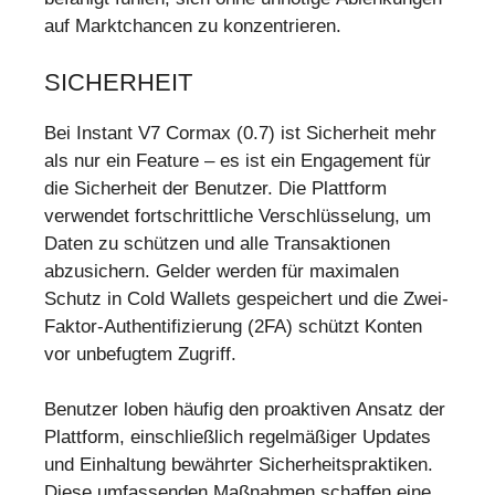
auf Marktchancen zu konzentrieren.
SICHERHEIT
Bei Instant V7 Cormax (0.7) ist Sicherheit mehr
als nur ein Feature – es ist ein Engagement für
die Sicherheit der Benutzer. Die Plattform
verwendet fortschrittliche Verschlüsselung, um
Daten zu schützen und alle Transaktionen
abzusichern. Gelder werden für maximalen
Schutz in Cold Wallets gespeichert und die Zwei-
Faktor-Authentifizierung (2FA) schützt Konten
vor unbefugtem Zugriff.
Benutzer loben häufig den proaktiven Ansatz der
Plattform, einschließlich regelmäßiger Updates
und Einhaltung bewährter Sicherheitspraktiken.
Diese umfassenden Maßnahmen schaffen eine