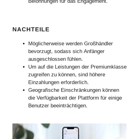
Belohnungen für das Engagement.
NACHTEILE
Möglicherweise werden Großhändler
bevorzugt, sodass sich Anfänger
ausgeschlossen fühlen.
Um auf die Leistungen der Premiumklasse
zugreifen zu können, sind höhere
Einzahlungen erforderlich.
Geografische Einschränkungen können
die Verfügbarkeit der Plattform für einige
Benutzer beeinträchtigen.