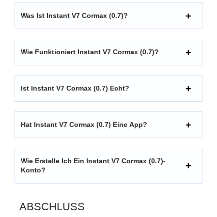
Was Ist Instant V7 Cormax (0.7)?
Wie Funktioniert Instant V7 Cormax (0.7)?
Ist Instant V7 Cormax (0.7) Echt?
Hat Instant V7 Cormax (0.7) Eine App?
Wie Erstelle Ich Ein Instant V7 Cormax (0.7)-
Konto?
ABSCHLUSS