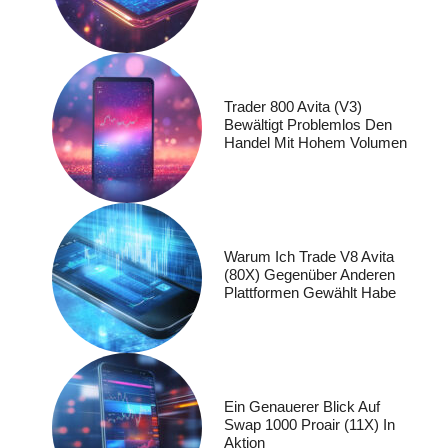
Trader 800 Avita (V3)
Bewältigt Problemlos Den
Handel Mit Hohem Volumen
Warum Ich Trade V8 Avita
(80X) Gegenüber Anderen
Plattformen Gewählt Habe
Ein Genauerer Blick Auf
Swap 1000 Proair (11X) In
Aktion