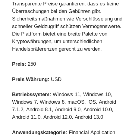
Transparente Preise garantieren, dass es keine
Überraschungen bei den Gebühren gibt.
Sicherheitsmaßnahmen wie Verschlüsselung und
schneller Geldzugriff schützen Vermögenswerte.
Die Plattform bietet eine breite Palette von
Kryptowährungen, um unterschiedlichen
Handelspräferenzen gerecht zu werden.
Preis:
250
Preis Währung:
USD
Betriebssystem:
Windows 11, Windows 10,
Windows 7, Windows 8, macOS, iOS, Android
7.1.2, Android 8.1, Android 9.0, Android 10.0,
Android 11.0, Android 12.0, Android 13.0
Anwendungskategorie:
Financial Application