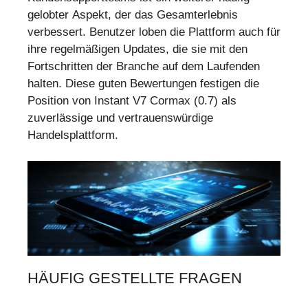
gelobter Aspekt, der das Gesamterlebnis
verbessert. Benutzer loben die Plattform auch für
ihre regelmäßigen Updates, die sie mit den
Fortschritten der Branche auf dem Laufenden
halten. Diese guten Bewertungen festigen die
Position von Instant V7 Cormax (0.7) als
zuverlässige und vertrauenswürdige
Handelsplattform.
HÄUFIG GESTELLTE FRAGEN