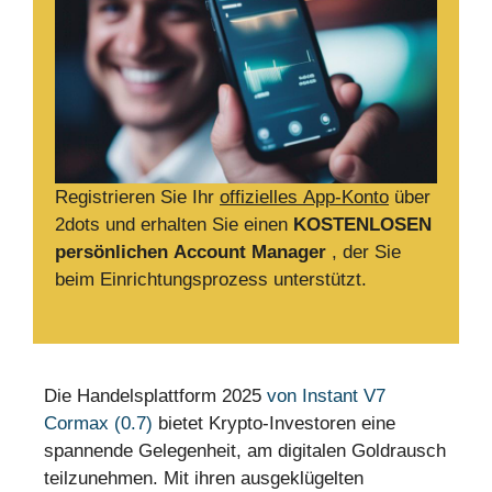
Registrieren Sie Ihr
offizielles App-Konto
über
2dots und erhalten Sie einen
KOSTENLOSEN
persönlichen Account Manager
, der Sie
beim Einrichtungsprozess unterstützt.
Die Handelsplattform 2025
von Instant V7
Cormax (0.7)
bietet Krypto-Investoren eine
spannende Gelegenheit, am digitalen Goldrausch
teilzunehmen. Mit ihren ausgeklügelten