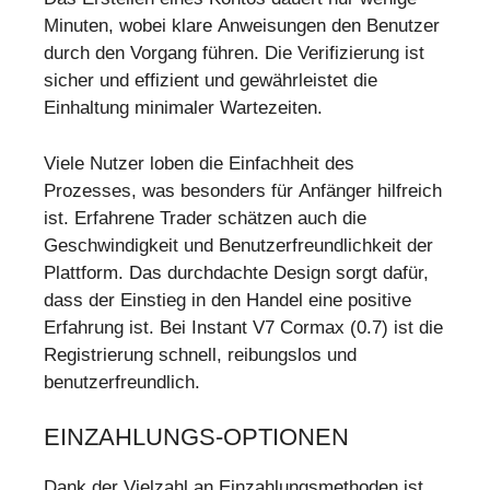
Minuten, wobei klare Anweisungen den Benutzer
durch den Vorgang führen. Die Verifizierung ist
sicher und effizient und gewährleistet die
Einhaltung minimaler Wartezeiten.
Viele Nutzer loben die Einfachheit des
Prozesses, was besonders für Anfänger hilfreich
ist. Erfahrene Trader schätzen auch die
Geschwindigkeit und Benutzerfreundlichkeit der
Plattform. Das durchdachte Design sorgt dafür,
dass der Einstieg in den Handel eine positive
Erfahrung ist. Bei Instant V7 Cormax (0.7) ist die
Registrierung schnell, reibungslos und
benutzerfreundlich.
EINZAHLUNGS-OPTIONEN
Dank der Vielzahl an Einzahlungsmethoden ist