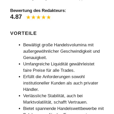
Bewertung des Redakteurs:
4.87
VORTEILE
Bewältigt große Handelsvolumina mit
außergewöhnlicher Geschwindigkeit und
Genauigkeit.
Umfangreiche Liquidität gewährleistet
faire Preise für alle Trades.
Erfüllt die Anforderungen sowohl
institutioneller Kunden als auch privater
Händler.
Verlässliche Stabilität, auch bei
Marktvolatilität, schafft Vertrauen.
Bietet spannende Handelswettbewerbe mit