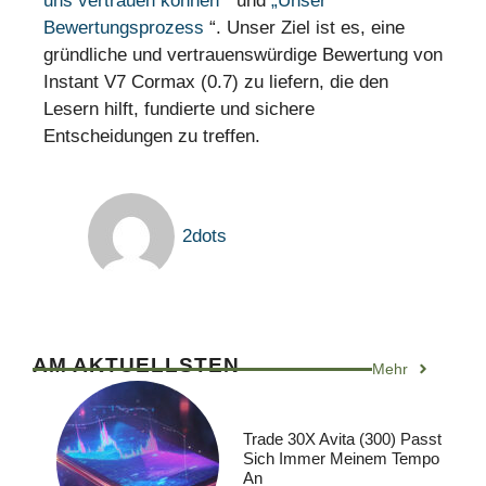
uns vertrauen können
“ und
„Unser
Bewertungsprozess
“. Unser Ziel ist es, eine
gründliche und vertrauenswürdige Bewertung von
Instant V7 Cormax (0.7) zu liefern, die den
Lesern hilft, fundierte und sichere
Entscheidungen zu treffen.
2dots
AM AKTUELLSTEN
Mehr
Trade 30X Avita (300) Passt
Sich Immer Meinem Tempo
An