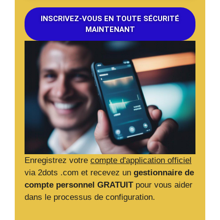
INSCRIVEZ-VOUS EN TOUTE SÉCURITÉ
MAINTENANT
Enregistrez votre
compte d'application officiel
via 2dots .com et recevez un
gestionnaire de
compte personnel GRATUIT
pour vous aider
dans le processus de configuration.