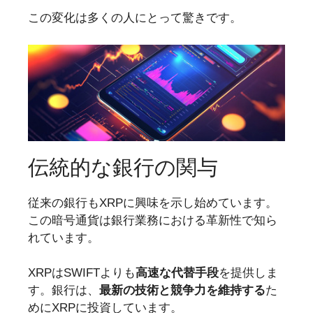
この変化は多くの人にとって驚きです。
伝統的な銀行の関与
従来の銀行もXRPに興味を示し始めています。
この暗号通貨は銀行業務における革新性で知ら
れています。
XRPはSWIFTよりも
高速な代替手段
を提供しま
す。銀行は、
最新の技術と競争力を維持する
た
めにXRPに投資しています。