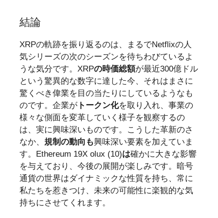
結論
XRPの軌跡を振り返るのは、まるでNetflixの人
気シリーズの次のシーズンを待ちわびているよ
うな気分です。XRP
の時価総額
が最近300億ドル
という驚異的な数字に達した今、それはまさに
驚くべき偉業を目の当たりにしているようなも
のです。企業が
トークン化
を取り入れ、事業の
様々な側面を変革していく様子を観察するの
は、実に興味深いものです。こうした革新のさ
なか、
規制の動向も
興味深い要素を加えていま
す。Ethereum 19X olux (10)
は
確かに大きな影響
を与えており、今後の展開が楽しみです。暗号
通貨の世界はダイナミックな性質を持ち、常に
私たちを惹きつけ、未来の可能性に楽観的な気
持ちにさせてくれます。