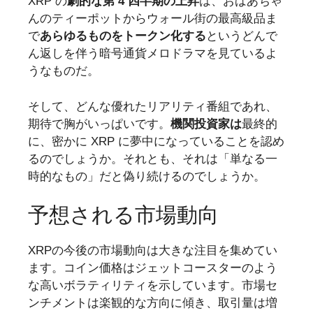
XRP の
劇的な第 4 四半期の上昇
は、おばあちゃ
んのティーポットからウォール街の最高級品ま
で
あらゆるものをトークン化する
というどんで
ん返しを伴う暗号通貨メロドラマを見ているよ
うなものだ。
そして、どんな優れたリアリティ番組であれ、
期待で胸がいっぱいです。
機関投資家は
最終的
に、密かに XRP に夢中になっていることを認め
るのでしょうか。それとも、それは「単なる一
時的なもの」だと偽り続けるのでしょうか。
予想される市場動向
XRPの今後の市場動向は大きな注目を集めてい
ます。コイン価格はジェットコースターのよう
な高いボラティリティを示しています。市場セ
ンチメントは楽観的な方向に傾き、取引量は増