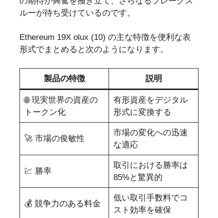
の期待が興奮を掻き立て、さらなるブレークス
ルーが待ち受けているのです。
Ethereum 19X olux (10) の主な特徴を便利な表
形式でまとめると次のようになります。
製品の特徴
説明
🌐 現実世界の資産の
有形資産をデジタル
トークン化
形式に変換する
市場の変化への迅速
🚀 市場の俊敏性
な適応
取引における勝率は
💹 勝率
85%と驚異的
低い取引手数料でコ
💰 競争力のある料金
スト効率を確保