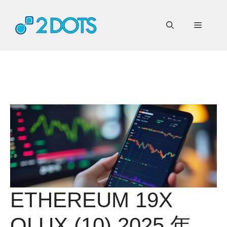
コ
ン
メ
テ
ン
ニ
ツ
へ
ス
ュ
キ
ッ
ー
プ
ETHEREUM 19X
OLUX (10) 2025 年