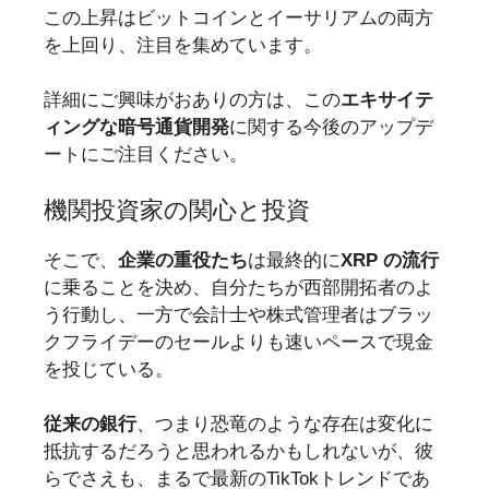
この上昇はビットコインとイーサリアムの両方
を上回り、注目を集めています。
詳細にご興味がおありの方は、この
エキサイテ
ィングな暗号通貨開発
に関する今後のアップデ
ートにご注目ください。
機関投資家の関心と投資
そこで、
企業の重役たち
は最終的に
XRP の流行
に乗ることを決め、自分たちが西部開拓者のよ
う行動し、一方で会計士や株式管理者はブラッ
クフライデーのセールよりも速いペースで現金
を投じている。
従来の銀行
、つまり恐竜のような存在は変化に
抵抗するだろうと思われるかもしれないが、彼
らでさえも、まるで最新のTikTokトレンドであ