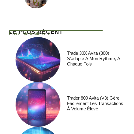
LE PLUS RÉCENT
Plus d'informations
Trade 30X Avita (300)
S’adapte À Mon Rythme, À
Chaque Fois
Trader 800 Avita (V3) Gère
Facilement Les Transactions
À Volume Élevé