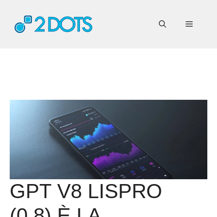
Vai
al
Menu
contenuto
GPT V8 LISPRO
(0.8) È LA