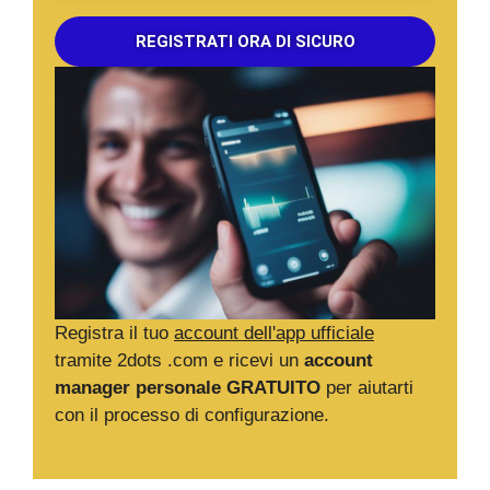
REGISTRATI ORA DI SICURO
Registra il tuo
account dell'app ufficiale
tramite 2dots .com e ricevi un
account
manager personale GRATUITO
per aiutarti
con il processo di configurazione.