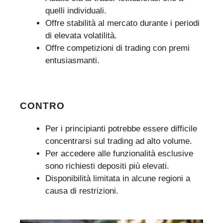
quelli individuali.
Offre stabilità al mercato durante i periodi
di elevata volatilità.
Offre competizioni di trading con premi
entusiasmanti.
CONTRO
Per i principianti potrebbe essere difficile
concentrarsi sul trading ad alto volume.
Per accedere alle funzionalità esclusive
sono richiesti depositi più elevati.
Disponibilità limitata in alcune regioni a
causa di restrizioni.