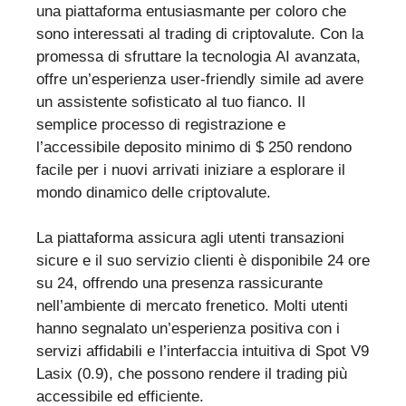
una piattaforma entusiasmante per coloro che
sono interessati al trading di criptovalute. Con la
promessa di sfruttare la tecnologia AI avanzata,
offre un’esperienza user-friendly simile ad avere
un assistente sofisticato al tuo fianco. Il
semplice processo di registrazione e
l’accessibile deposito minimo di $ 250 rendono
facile per i nuovi arrivati iniziare a esplorare il
mondo dinamico delle criptovalute.
La piattaforma assicura agli utenti transazioni
sicure e il suo servizio clienti è disponibile 24 ore
su 24, offrendo una presenza rassicurante
nell’ambiente di mercato frenetico. Molti utenti
hanno segnalato un’esperienza positiva con i
servizi affidabili e l’interfaccia intuitiva di Spot V9
Lasix (0.9), che possono rendere il trading più
accessibile ed efficiente.