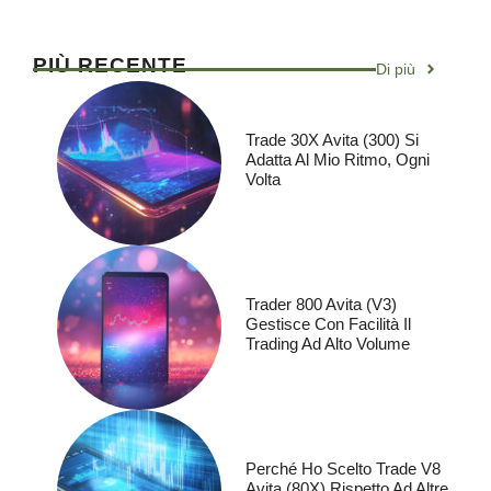
PIÙ RECENTE
Di più
Trade 30X Avita (300) Si
Adatta Al Mio Ritmo, Ogni
Volta
Trader 800 Avita (V3)
Gestisce Con Facilità Il
Trading Ad Alto Volume
Perché Ho Scelto Trade V8
Avita (80X) Rispetto Ad Altre