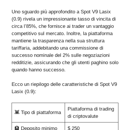
Uno sguardo più approfondito a Spot V9 Lasix
(0.9) rivela un impressionante tasso di vincita di
circa l’85%, che fornisce ai trader un vantaggio
competitivo sul mercato. Inoltre, la piattaforma
mantiene la trasparenza nella sua struttura
tariffaria, addebitando una commissione di
successo nominale del 2% sulle negoziazioni
redditizie, assicurando che gli utenti paghino solo
quando hanno successo.
Ecco un riepilogo delle caratteristiche di Spot V9
Lasix (0.9):
Piattaforma di trading
👾 Tipo di piattaforma
di criptovalute
🏦 Deposito minimo
$ 250