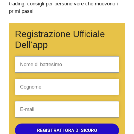
trading: consigli per persone vere che muovono i
primi passi
Registrazione Ufficiale
Dell'app
REGISTRATI ORA DI SICURO