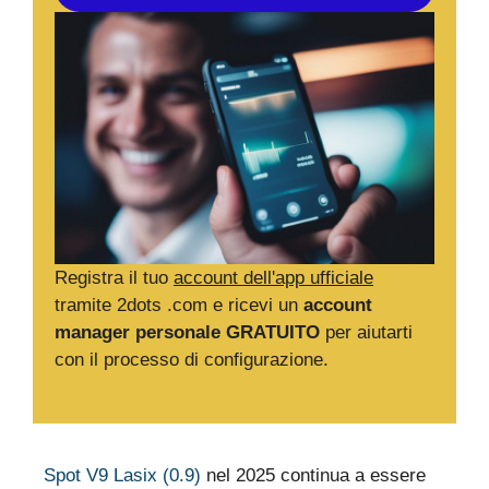
Registra il tuo
account dell'app ufficiale
tramite 2dots .com e ricevi un
account
manager personale GRATUITO
per aiutarti
con il processo di configurazione.
Spot V9 Lasix (0.9)
nel 2025 continua a essere