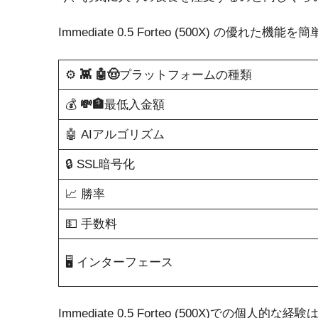
Immediate 0.5 Forteo (500X) の優
⚙️
👾
🤖🤠
プラットフォームの種類
💰
💸🏦
最低入金額
🤖 AIアルゴリズム
🔒 SSL暗号化
📈 勝率
💵 手数料
🖥️ インターフェース
Immediate 0.5 Forteo (500X)で