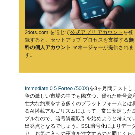
2dots.com を通じて
公式アプリ アカウント
を登
録すると、セットアップ プロセスを支援する
無
料の個人アカウント マネージャー
が提供されま
す。
Immediate 0.5 Forteo (500X)
を3ヶ月間テストし
争の激しい市場の中でも際立つ、優れた暗号資
壮大な約束をする多くのプラットフォームとは異なり、Imm
るAI搭載アルゴリズムによって、常に安定した
ブルなので、暗号資産取引を始めようと考えて
出発点となるでしょう。SSL暗号化によりデー
り、お気に入りの夜食を注文するのと同じくら