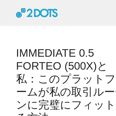
コ
ン
テ
ン
ツ
へ
ス
キ
IMMEDIATE 0.5
ッ
プ
FORTEO (500X)と
私：このプラットフ
ームが私の取引ルー
ンに完璧にフィット