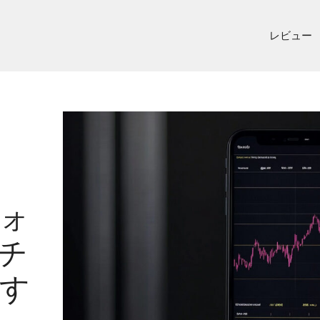
レビュー
ォ
チ
す