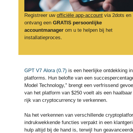
Registreer uw
officiële app-account
via 2dots en
ontvang een
GRATIS persoonlijke
accountmanager
om u te helpen bij het
installatieproces.
GPT V7 Alora (0.7)
is een heerlijke ontdekking i
platforms. Hun belofte van een succespercentag
Model Technology,” brengt een verfrissend gevoe
van het platform van $250 voelt als een haalbaar
rijk van cryptocurrency te verkennen.
Na het verkennen van verschillende cryptoplatfor
indrukwekkende functies verpakt in een klantger
hulp altijd bij de hand is, terwijl hun geavancee