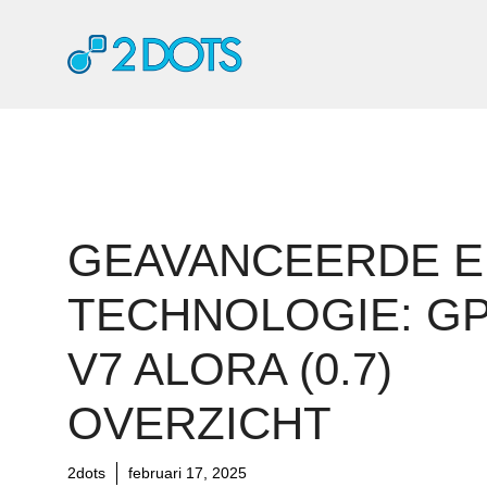
Ga
naar
de
inhoud
GEAVANCEERDE EI
TECHNOLOGIE: G
V7 ALORA (0.7)
OVERZICHT
2dots
februari 17, 2025