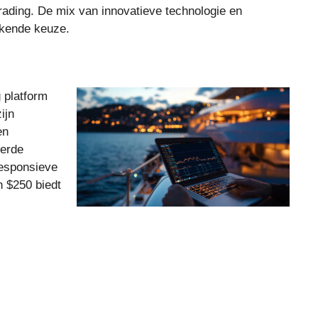
rading. De mix van innovatieve technologie en
ekende keuze.
 platform
ijn
en
eerde
responsieve
n $250 biedt