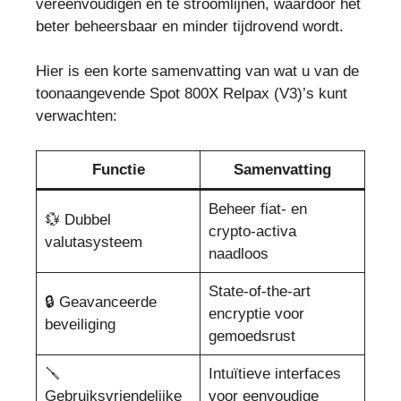
vereenvoudigen en te stroomlijnen, waardoor het
beter beheersbaar en minder tijdrovend wordt.
Hier is een korte samenvatting van wat u van de
toonaangevende Spot 800X Relpax (V3)’s kunt
verwachten:
Functie
Samenvatting
Beheer fiat- en
💱 Dubbel
crypto-activa
valutasysteem
naadloos
State-of-the-art
🔒 Geavanceerde
encryptie voor
beveiliging
gemoedsrust
🪛
Intuïtieve interfaces
Gebruiksvriendelijke
voor eenvoudige