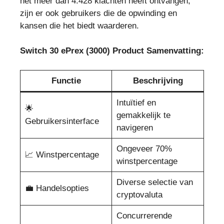
het meer dan 4.428 klachten heeft ontvangen,
zijn er ook gebruikers die de opwinding en
kansen die het biedt waarderen.
Switch 30 ePrex (3000) Product Samenvatting:
Functie
Beschrijving
Intuïtief en
🌟
gemakkelijk te
Gebruikersinterface
navigeren
Ongeveer 70%
📈 Winstpercentage
winstpercentage
Diverse selectie van
💼 Handelsopties
cryptovaluta
Concurrerende