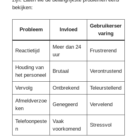
bekijken:
Gebruikerser
Probleem
Invloed
varing
Meer dan 24
Reactietijd
Frustrerend
uur
Houding van
Brutaal
Verontrustend
het personeel
Vervolg
Ontbrekend
Teleurstellend
Afmeldverzoe
Genegeerd
Vervelend
ken
Telefoonpeste
Vaak
Stressvol
n
voorkomend