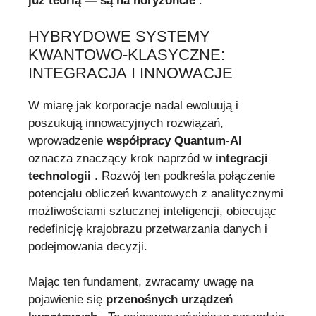
już teorią — są na horyzoncie
.
HYBRYDOWE SYSTEMY
KWANTOWO-KLASYCZNE:
INTEGRACJA I INNOWACJE
W miarę jak korporacje nadal ewoluują i
poszukują innowacyjnych rozwiązań,
wprowadzenie
współpracy Quantum-AI
oznacza znaczący krok naprzód w
integracji
technologii
. Rozwój ten podkreśla połączenie
potencjału obliczeń kwantowych z analitycznymi
możliwościami sztucznej inteligencji, obiecując
redefinicję krajobrazu przetwarzania danych i
podejmowania decyzji.
Mając ten fundament, zwracamy uwagę na
pojawienie się
przenośnych urządzeń