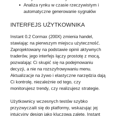
Analiza rynku w czasie rzeczywistym i
automatyczne generowanie sygnałów
INTERFEJS UŻYTKOWNIKA
Instant 0.2 Cormax (200X) zmienia handel,
stawiając na pierwszym miejscu użyteczność.
Zaprojektowany na podstawie opinii aktywnych
traderów, jego interfejs łączy prostotę z mocą,
pozwalając Ci skupić się na podejmowaniu
decyzji, a nie na rozszyfrowywaniu menu.
Aktualizacje na żywo i elastyczne narzędzia dają
Ci kontrolę, niezależnie od tego, czy
monitorujesz trendy, czy realizujesz strategie.
Użytkownicy wczesnych testów szybko
przyzwyczaili się do platformy, wskazując jej
intuicyjny design jako kluczową zaletę. Instant