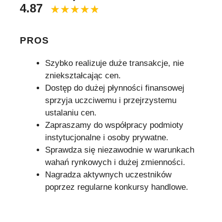
4.87
PROS
Szybko realizuje duże transakcje, nie
zniekształcając cen.
Dostęp do dużej płynności finansowej
sprzyja uczciwemu i przejrzystemu
ustalaniu cen.
Zapraszamy do współpracy podmioty
instytucjonalne i osoby prywatne.
Sprawdza się niezawodnie w warunkach
wahań rynkowych i dużej zmienności.
Nagradza aktywnych uczestników
poprzez regularne konkursy handlowe.