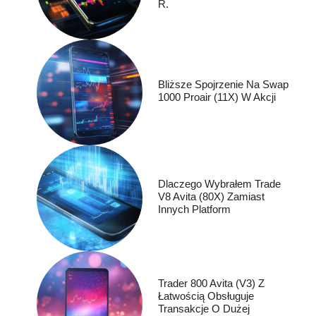
R.
Bliższe Spojrzenie Na Swap
1000 Proair (11X) W Akcji
Dlaczego Wybrałem Trade
V8 Avita (80X) Zamiast
Innych Platform
Trader 800 Avita (V3) Z
Łatwością Obsługuje
Transakcje O Dużej