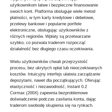
użytkownikom łatwe i bezpieczne finansowanie
swoich kont. Platforma obsługuje wiele metod
płatności, w tym karty kredytowe i debetowe,
przelewy bankowe i popularne portfele
elektroniczne, obsługując użytkowników z
różnych regionów. Wpłaty są przetwarzane
szybko, co pozwala traderom rozpocząć
działalność bez długiego czasu oczekiwania.
Wielu użytkowników chwali przejrzystość
procesu, bez ukrytych opłat lub nieoczekiwanych
kosztów. Intuicyjny interfejs ułatwia zarządzanie
depozytami, nawet dla początkujących. Oferując
elastyczność i niezawodność, Instant 0.2
Cormax (200X) zapewnia bezproblemowe
doświadczenie podczas zasilania konta, dając
traderom swobodę skupienia się na rynkach.