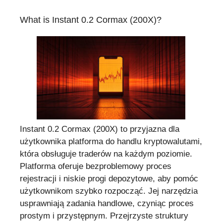
What is Instant 0.2 Cormax (200X)?
Instant 0.2 Cormax (200X) to przyjazna dla
użytkownika platforma do handlu kryptowalutami,
która obsługuje traderów na każdym poziomie.
Platforma oferuje bezproblemowy proces
rejestracji i niskie progi depozytowe, aby pomóc
użytkownikom szybko rozpocząć. Jej narzędzia
usprawniają zadania handlowe, czyniąc proces
prostym i przystępnym. Przejrzyste struktury