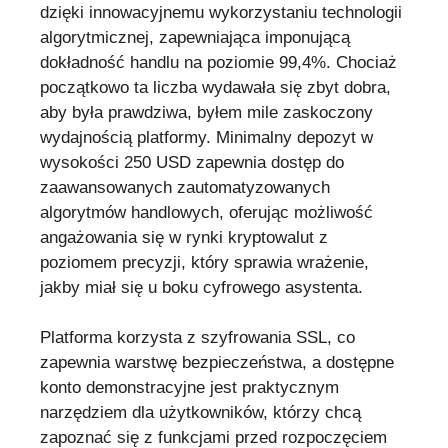
dzięki innowacyjnemu wykorzystaniu technologii
algorytmicznej, zapewniająca imponującą
dokładność handlu na poziomie 99,4%. Chociaż
początkowo ta liczba wydawała się zbyt dobra,
aby była prawdziwa, byłem mile zaskoczony
wydajnością platformy. Minimalny depozyt w
wysokości 250 USD zapewnia dostęp do
zaawansowanych zautomatyzowanych
algorytmów handlowych, oferując możliwość
angażowania się w rynki kryptowalut z
poziomem precyzji, który sprawia wrażenie,
jakby miał się u boku cyfrowego asystenta.
Platforma korzysta z szyfrowania SSL, co
zapewnia warstwę bezpieczeństwa, a dostępne
konto demonstracyjne jest praktycznym
narzędziem dla użytkowników, którzy chcą
zapoznać się z funkcjami przed rozpoczęciem