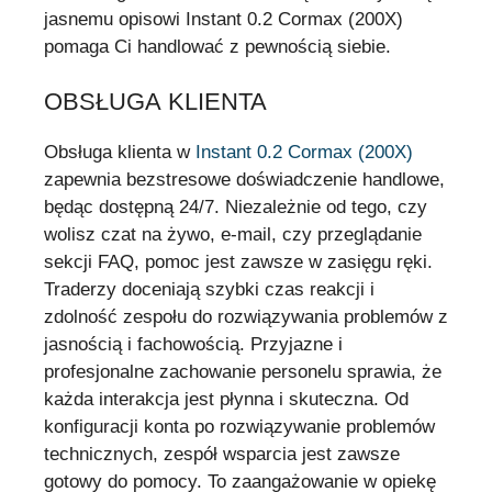
jasnemu opisowi Instant 0.2 Cormax (200X)
pomaga Ci handlować z pewnością siebie.
OBSŁUGA KLIENTA
Obsługa klienta w
Instant 0.2 Cormax (200X)
zapewnia bezstresowe doświadczenie handlowe,
będąc dostępną 24/7. Niezależnie od tego, czy
wolisz czat na żywo, e-mail, czy przeglądanie
sekcji FAQ, pomoc jest zawsze w zasięgu ręki.
Traderzy doceniają szybki czas reakcji i
zdolność zespołu do rozwiązywania problemów z
jasnością i fachowością. Przyjazne i
profesjonalne zachowanie personelu sprawia, że
każda interakcja jest płynna i skuteczna. Od
konfiguracji konta po rozwiązywanie problemów
technicznych, zespół wsparcia jest zawsze
gotowy do pomocy. To zaangażowanie w opiekę