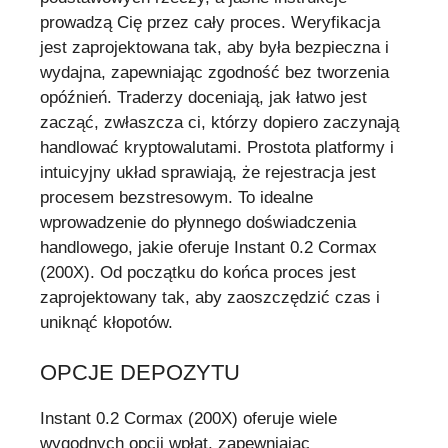
prowadzą Cię przez cały proces. Weryfikacja
jest zaprojektowana tak, aby była bezpieczna i
wydajna, zapewniając zgodność bez tworzenia
opóźnień. Traderzy doceniają, jak łatwo jest
zacząć, zwłaszcza ci, którzy dopiero zaczynają
handlować kryptowalutami. Prostota platformy i
intuicyjny układ sprawiają, że rejestracja jest
procesem bezstresowym. To idealne
wprowadzenie do płynnego doświadczenia
handlowego, jakie oferuje Instant 0.2 Cormax
(200X). Od początku do końca proces jest
zaprojektowany tak, aby zaoszczędzić czas i
uniknąć kłopotów.
OPCJE DEPOZYTU
Instant 0.2 Cormax (200X) oferuje wiele
wygodnych opcji wpłat, zapewniając