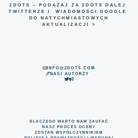
2DOTS – PODĄŻAJ ZA 2DOTS DALEJ
TWITTERZE
I
WIADOMOŚCI GOOGLE
DO NATYCHMIASTOWYCH
AKTUALIZACJI >
INFO@2DOTS.COM
NASI AUTORZY
DLACZEGO WARTO NAM ZAUFAĆ
NASZ PROCES OCENY
ZOSTAŃ WSPÓŁCZYNNIKIEM
POLITYKA PRYWATNOŚCI I WARUNKI