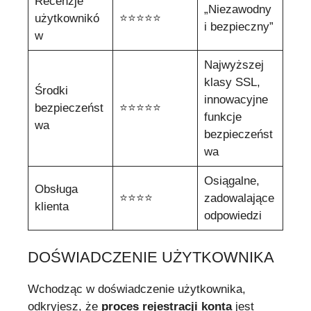
Recenzje
„Niezawodny
użytkownikó
⭐⭐⭐⭐⭐
i bezpieczny”
w
Najwyższej
klasy SSL,
Środki
innowacyjne
bezpieczeńst
⭐⭐⭐⭐⭐
funkcje
wa
bezpieczeńst
wa
Osiągalne,
Obsługa
⭐⭐⭐⭐
zadowalające
klienta
odpowiedzi
DOŚWIADCZENIE UŻYTKOWNIKA
Wchodząc w doświadczenie użytkownika,
odkryjesz, że
proces rejestracji konta
jest