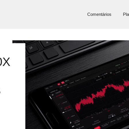
Comentários
Pla
0X
S