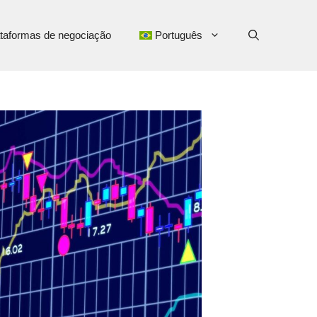
taformas de negociação
Português