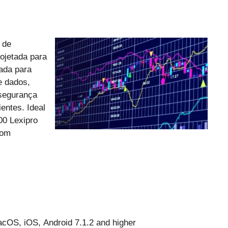
 de
rojetada para
zada para
e dados,
segurança
entes. Ideal
00 Lexipro
com
cOS, iOS, Android 7.1.2 and higher