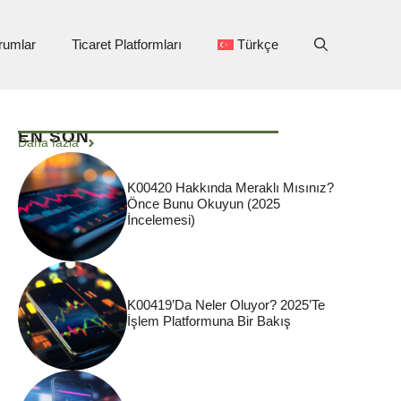
rumlar
Ticaret Platformları
Türkçe
EN SON
Daha fazla
K00420 Hakkında Meraklı Mısınız?
Önce Bunu Okuyun (2025
İncelemesi)
K00419’da Neler Oluyor? 2025’te
İşlem Platformuna Bir Bakış