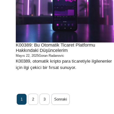
K00389: Bu Otomatik Ticaret Platformu
Hakkındaki Düşüncelerim
Mayıs 22, 2025
Goran Radanovic
K00389, otomatik kripto para ticaretiyle ilgilenenler
için ilgi çekici bir fırsat sunuyor.
1
2
3
Sonraki