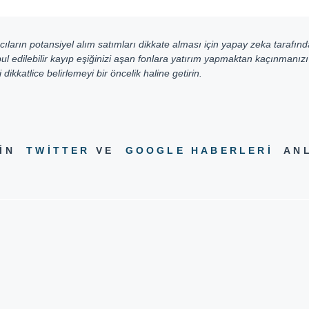
ların potansiyel alım satımları dikkate alması için yapay zeka tarafınd
ul edilebilir kayıp eşiğinizi aşan fonlara yatırım yapmaktan kaçınmanız
dikkatlice belirlemeyi bir öncelik haline getirin.
EDIN
TWITTER
VE
GOOGLE HABERLERI
ANL