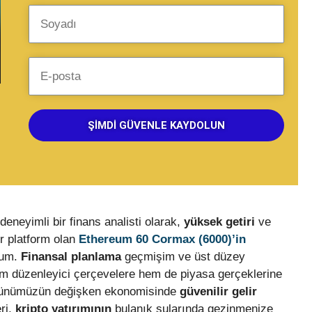
ŞIMDI GÜVENLE KAYDOLUN
eneyimli bir finans analisti olarak,
yüksek getiri
ve
ir platform olan
Ethereum 60 Cormax (6000)’in
rum.
Finansal planlama
geçmişim ve üst düzey
hem düzenleyici çerçevelere hem de piyasa gerçeklerine
 Günümüzün değişken ekonomisinde
güvenilir gelir
ri,
kripto yatırımının
bulanık sularında gezinmenize