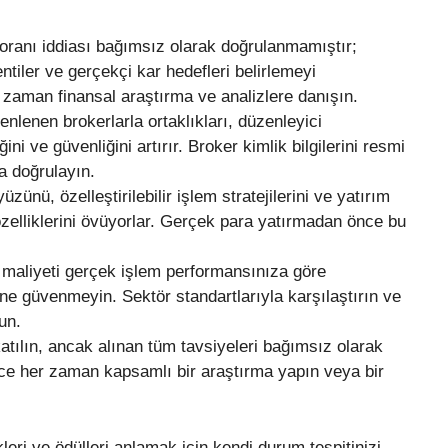
oranı iddiası bağımsız olarak doğrulanmamıştır;
entiler ve gerçekçi kar hedefleri belirlemeyi
zaman finansal araştırma ve analizlere danışın.
enen brokerlarla ortaklıkları, düzenleyici
ini ve güvenliğini artırır. Broker kimlik bilgilerini resmi
a doğrulayın.
zünü, özelleştirilebilir işlem stratejilerini ve yatırım
özelliklerini övüyorlar. Gerçek para yatırmadan önce bu
bu maliyeti gerçek işlem performansınıza göre
ne güvenmeyin. Sektör standartlarıyla karşılaştırın ve
un.
katılın, ancak alınan tüm tavsiyeleri bağımsız olarak
ce her zaman kapsamlı bir araştırma yapın veya bir
leri ve ödülleri anlamak için kendi durum tespitinizi