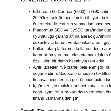
Ethereum 60 Cormax (6000)’in %90 getiri 
2025’teki sektör incelemeleri ihtiyatlı bekl
önermektedir. Yatırım yapmadan önce her 
Platformun SEC ve CySEC tarafından düzenl
uyumluluğu garanti altına alarak güvenilirliğ
düzenleyici kurum veritabanları aracılığıyl
Kullanıcılar platformun kullanıcı dostu arayü
kararlarına yardımcı olan otomatik işlem 
özellikleri bir demo hesabıyla test edin.
Aylık ücretler 75$ olarak belirlenmiştir; 
değerlendirin. Sadece promosyon teklifleri
finansal hedeflerinizi göz önünde bulundur
İçgörüler için topluluk sohbet kanallarına 
doğrulayın. Yatırım kararları vermeden ön
finans uzmanına danışın.
Önemli:
Tüm yatırımlar risk taşır. Potansiyel risk