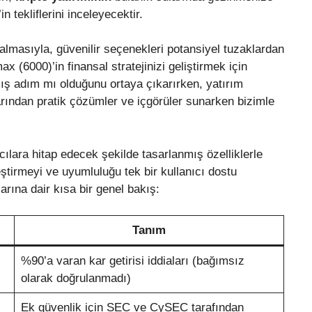
tekliflerini inceleyecektir.
ğalmasıyla, güvenilir seçenekleri potansiyel tuzaklardan
 (6000)’in finansal stratejinizi geliştirmek için
lış adım mı olduğunu ortaya çıkarırken, yatırım
arından pratik çözümler ve içgörüler sunarken bizimle
lara hitap edecek şekilde tasarlanmış özelliklerle
irmeyi ve uyumluluğu tek bir kullanıcı dostu
arına dair kısa bir genel bakış:
Tanım
%90’a varan kar getirisi iddiaları (bağımsız
olarak doğrulanmadı)
Ek güvenlik için SEC ve CySEC tarafından