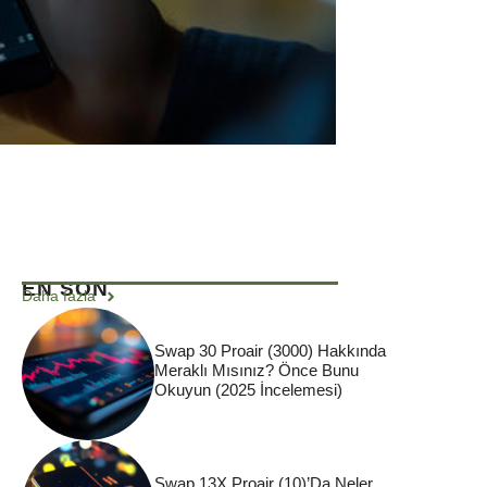
EN SON
Daha fazla
Swap 30 Proair (3000) Hakkında
Meraklı Mısınız? Önce Bunu
Okuyun (2025 İncelemesi)
Swap 13X Proair (10)’da Neler