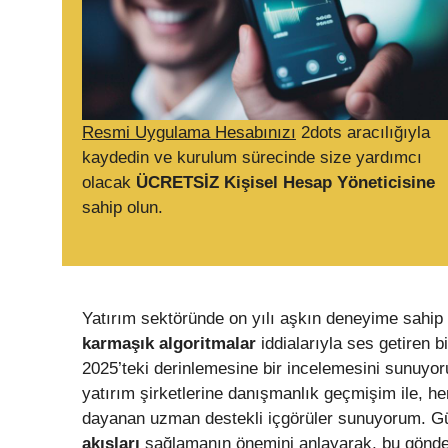
Resmi Uygulama Hesabınızı
2dots aracılığıyla
kaydedin ve kurulum sürecinde size yardımcı
olacak
ÜCRETSİZ Kişisel Hesap Yöneticisine
sahip olun.
Yatırım sektöründe on yılı aşkın deneyime sahip d
karmaşık algoritmalar
iddialarıyla ses getiren b
2025’teki derinlemesine bir incelemesini sunuyo
yatırım şirketlerine danışmanlık geçmişim ile, 
dayanan uzman destekli içgörüler sunuyorum.
akışları
sağlamanın önemini anlayarak, bu gönde