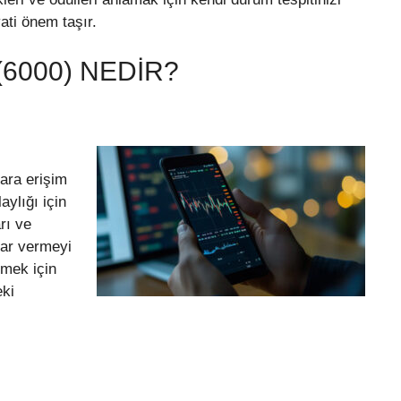
ti önem taşır.
6000) NEDIR?
lara erişim
aylığı için
arı ve
arar vermeyi
rmek için
eki