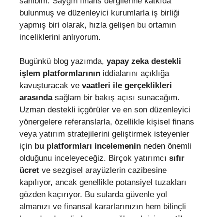
sahibim. Saygın finans dergilerine katkıda
bulunmuş ve düzenleyici kurumlarla iş birliği
yapmış biri olarak, hızla gelişen bu ortamın
inceliklerini anlıyorum.
Bugünkü blog yazımda,
yapay zeka destekli
işlem platformlarının
iddialarını açıklığa
kavuşturacak ve
vaatleri ile gerçeklikleri
arasında
sağlam bir bakış açısı sunacağım.
Uzman destekli içgörüler ve en son düzenleyici
yönergelere referanslarla, özellikle kişisel finans
veya yatırım stratejilerini geliştirmek isteyenler
için
bu platformları incelemenin
neden önemli
olduğunu inceleyeceğiz. Birçok yatırımcı
sıfır
ücret
ve sezgisel arayüzlerin cazibesine
kapılıyor, ancak genellikle potansiyel tuzakları
gözden kaçırıyor. Bu sularda güvenle yol
almanızı ve finansal kararlarınızın hem bilinçli