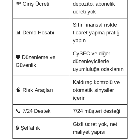
💸 Giriş Ücreti
depozito, abonelik
ücreti yok
Sıfır finansal riskle
📊 Demo Hesabı
ticaret yapma pratiği
yapın
CySEC ve diğer
🛡️ Düzenleme ve
düzenleyicilerle
Güvenlik
uyumluluğa odaklanın
Kaldıraç kontrolü ve
🧠 Risk Araçları
otomatik sinyaller
içerir
📞 7/24 Destek
7/24 müşteri desteği
Gizli ücret yok, net
🔒 Şeffaflık
maliyet yapısı