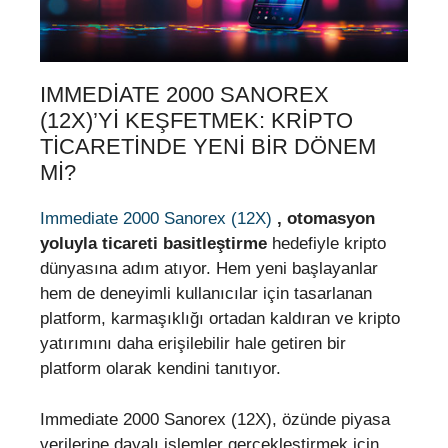
IMMEDIATE 2000 SANOREX
(12X)’YI KEŞFETMEK: KRIPTO
TICARETINDE YENI BIR DÖNEM
MI?
Immediate 2000 Sanorex (12X)
, otomasyon
yoluyla ticareti basitleştirme
hedefiyle kripto
dünyasına adım atıyor. Hem yeni başlayanlar
hem de deneyimli kullanıcılar için tasarlanan
platform, karmaşıklığı ortadan kaldıran ve kripto
yatırımını daha erişilebilir hale getiren bir
platform olarak kendini tanıtıyor.
Immediate 2000 Sanorex (12X), özünde piyasa
verilerine dayalı işlemler gerçekleştirmek için