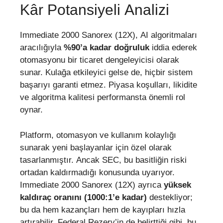
Kâr Potansiyeli Analizi
Immediate 2000 Sanorex (12X), AI algoritmaları
aracılığıyla
%90’a kadar doğruluk
iddia ederek
otomasyonu bir ticaret dengeleyicisi olarak
sunar. Kulağa etkileyici gelse de, hiçbir sistem
başarıyı garanti etmez. Piyasa koşulları, likidite
ve algoritma kalitesi performansta önemli rol
oynar.
Platform, otomasyon ve kullanım kolaylığı
sunarak yeni başlayanlar için özel olarak
tasarlanmıştır. Ancak SEC, bu basitliğin riski
ortadan kaldırmadığı konusunda uyarıyor.
Immediate 2000 Sanorex (12X) ayrıca
yüksek
kaldıraç oranını (1000:1’e kadar)
destekliyor;
bu da hem kazançları hem de kayıpları hızla
artırabilir. Federal Rezerv’in de belirttiği gibi, bu