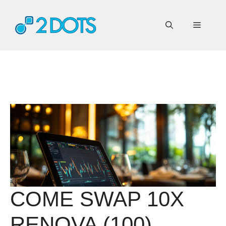
Vai
al
Menu
contenuto
COME SWAP 10X
RENOVA (100)