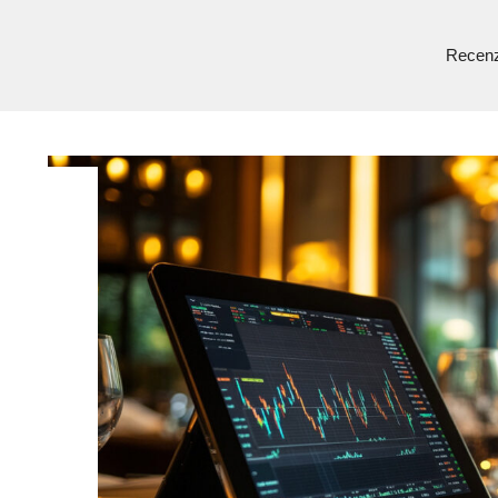
Recenz
Ę