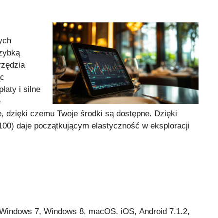
ych
szybką
rzędzia
ąc
aty i silne
e
, dzięki czemu Twoje środki są dostępne. Dzięki
100) daje początkującym elastyczność w eksploracji
Windows 7, Windows 8, macOS, iOS, Android 7.1.2,