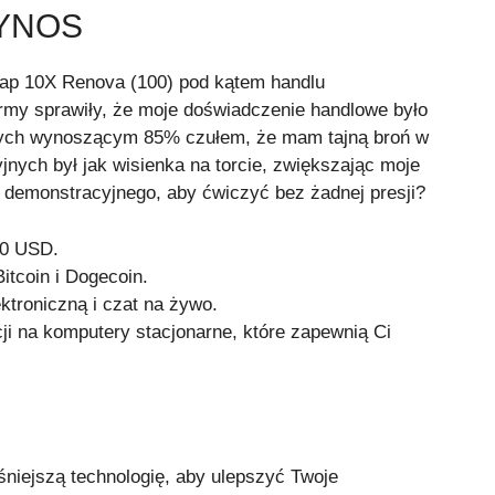
YNOS
wap 10X Renova (100) pod kątem handlu
rmy sprawiły, że moje doświadczenie handlowe było
anych wynoszącym 85% czułem, że mam tajną broń w
nych był jak wisienka na torcie, zwiększając moje
ta demonstracyjnego, aby ćwiczyć bez żadnej presji?
50 USD.
itcoin i Dogecoin.
ktroniczną i czat na żywo.
cji na komputery stacjonarne, które zapewnią Ci
iejszą technologię, aby ulepszyć Twoje