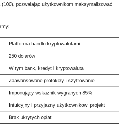
a (100), pozwalając użytkownikom maksymalizować
ormy:
Platforma handlu kryptowalutami
250 dolarów
W tym bank, kredyt i kryptowaluta
Zaawansowane protokoły i szyfrowanie
Imponujący wskaźnik wygranych 85%
Intuicyjny i przyjazny użytkownikowi projekt
Brak ukrytych opłat