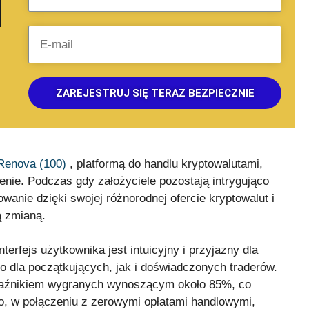
ZAREJESTRUJ SIĘ TERAZ BEZPIECZNIE
Renova (100)
, platformą do handlu kryptowalutami,
enie. Podczas gdy założyciele pozostają intrygująco
wanie dzięki swojej różnorodnej ofercie kryptowalut i
ą zmianą.
erfejs użytkownika jest intuicyjny i przyjazny dla
o dla początkujących, jak i doświadczonych traderów.
kaźnikiem wygranych wynoszącym około 85%, co
o, w połączeniu z zerowymi opłatami handlowymi,