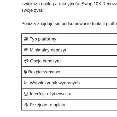
zwiększa ogólną atrakcyjność Swap 10X Renov
swoje zyski.
Poniżej znajduje się podsumowanie funkcji platf
👾 Typ platformy
💸 Minimalny depozyt
💳 Opcje depozytu
🔒 Bezpieczeństwo
💹 Współczynnik wygranych
💻 Interfejs użytkownika
💲 Przejrzyste opłaty