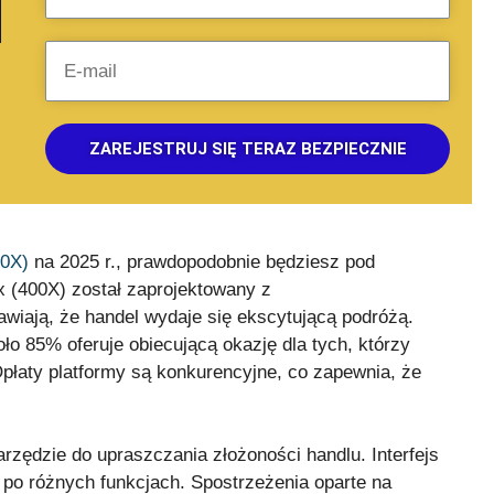
ZAREJESTRUJ SIĘ TERAZ BEZPIECZNIE
00X)
na 2025 r., prawdopodobnie będziesz pod
x (400X) został zaprojektowany z
awiają, że handel wydaje się ekscytującą podróżą.
 85% oferuje obiecującą okazję dla tych, którzy
płaty platformy są konkurencyjne, co zapewnia, że
rzędzie do upraszczania złożoności handlu. Interfejs
ę po różnych funkcjach. Spostrzeżenia oparte na