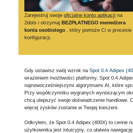
Zarejestruj swoje
oficjalne konto aplikacji
na
2dots i otrzymaj
BEZPŁATNEGO menedżera
konta osobistego
, który pomoże Ci w procesie
konfiguracji.
Gdy ustawisz swój wzrok na
Spot 0.4 Adipex (4
wrażeniem możliwości platformy. Spot 0.4 Adipe
najnowocześniejszymi algorytmami AI, które spr
Przy współczynniku wygranych wynoszącym około
chcą ulepszyć swoje doświadczenie handlowe. O
więcej zysków zostanie w Twojej kieszeni.
Odkryłem, że Spot 0.4 Adipex (400X) to cenne na
użytkownika jest intuicyjny, co ułatwia nawigacj