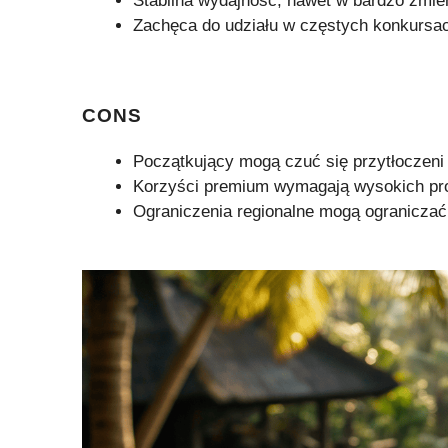
Stabilna wydajność, nawet w bardzo zmi
Zachęca do udziału w częstych konkursa
CONS
Początkujący mogą czuć się przytłoczeni 
Korzyści premium wymagają wysokich pr
Ograniczenia regionalne mogą ograniczać 