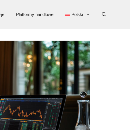
je
Platformy handlowe
Polski