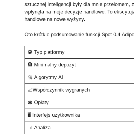
sztucznej inteligencji były dla mnie przełomem, 
wpłynęła na moje decyzje handlowe. To ekscytuj
handlowe na nowe wyżyny.
Oto krótkie podsumowanie funkcji Spot 0.4 Adipe
👾 Typ platformy
🏦 Minimalny depozyt
🚀 Algorytmy AI
📈Współczynnik wygranych
💲 Opłaty
🖥️ Interfejs użytkownika
📊 Analiza