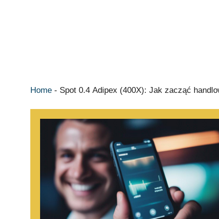
Home
-
Spot 0.4 Adipex (400X): Jak zacząć handlo