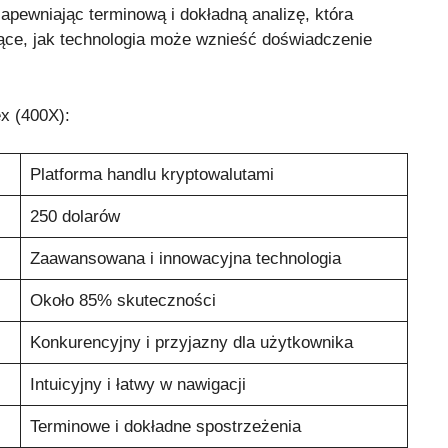
zapewniając terminową i dokładną analizę, która
ące, jak technologia może wznieść doświadczenie
x (400X):
Platforma handlu kryptowalutami
250 dolarów
Zaawansowana i innowacyjna technologia
Około 85% skuteczności
Konkurencyjny i przyjazny dla użytkownika
Intuicyjny i łatwy w nawigacji
Terminowe i dokładne spostrzeżenia