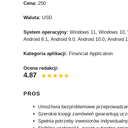
Cena:
250
Waluta:
USD
System operacyjny:
Windows 11, Windows 10, 
Android 8.1, Android 9.0, Android 10.0, Android 1
Kategoria aplikacji:
Financial Application
Ocena redakcji:
4.87
PROS
Umożliwia bezproblemowe przeprowadzanie
Szerokie księgi zamówień gwarantują ucz
Spełnia potrzeby inwestorów indywidualnyc