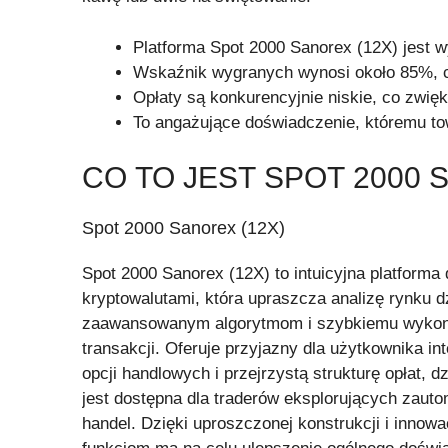
Platforma Spot 2000 Sanorex (12X) jest w
Wskaźnik wygranych wynosi około 85%, 
Opłaty są konkurencyjnie niskie, co zwięk
To angażujące doświadczenie, któremu t
CO TO JEST SPOT 2000 
Spot 2000 Sanorex (12X)
Spot 2000 Sanorex (12X) to intuicyjna platforma
kryptowalutami, która upraszcza analizę rynku d
zaawansowanym algorytmom i szybkiemu wyko
transakcji. Oferuje przyjazny dla użytkownika int
opcji handlowych i przejrzystą strukturę opłat, d
jest dostępna dla traderów eksplorujących zau
handel. Dzięki uproszczonej konstrukcji i innow