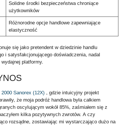
Solidne środki bezpieczeństwa chroniące
użytkowników
Różnorodne opcje handlowe zapewniające
elastyczność
uje się jako pretendent w dziedzinie handlu
go i satysfakcjonującego doświadczenia, nadal
 wydajnej platformy.
YNOS
 2000 Sanorex (12X)
, gdzie intuicyjny projekt
sprawiły, że moja podróż handlowa była całkiem
ranych oscylującym wokół 85%, zaśmiałem się z
baczyłem kilka pozytywnych zwrotów. A czy
ąco rozsądne, zostawiając mi wystarczająco dużo na