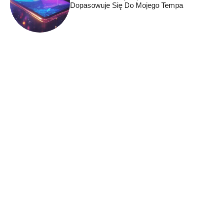
Dopasowuje Się Do Mojego Tempa