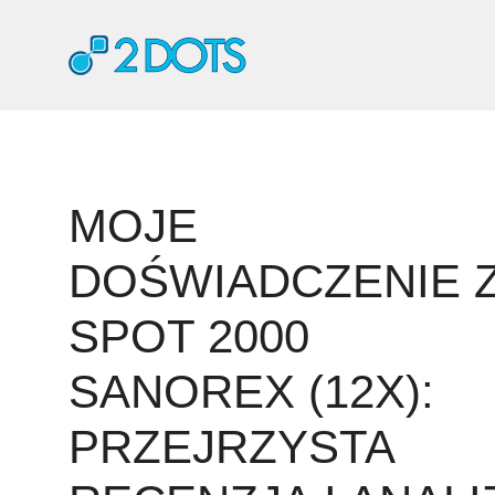
Przejdź
do
treści
MOJE
DOŚWIADCZENIE 
SPOT 2000
SANOREX (12X):
PRZEJRZYSTA