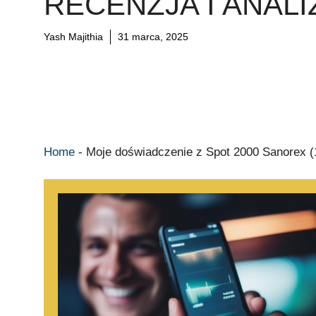
RECENZJA I ANALI
Yash Majithia
31 marca, 2025
Home
-
Moje doświadczenie z Spot 2000 Sanorex (12