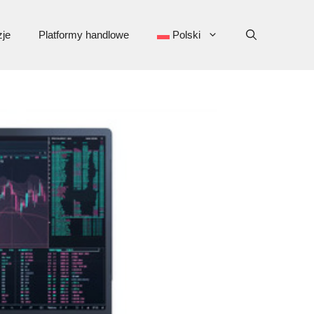
je
Platformy handlowe
Polski