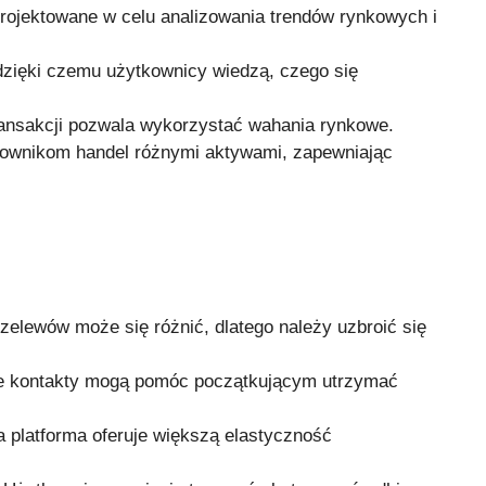
ojektowane w celu analizowania trendów rynkowych i
 dzięki czemu użytkownicy wiedzą, czego się
transakcji pozwala wykorzystać wahania rynkowe.
kownikom handel różnymi aktywami, zapewniając
rzelewów może się różnić, dlatego należy uzbroić się
te kontakty mogą pomóc początkującym utrzymać
 platforma oferuje większą elastyczność