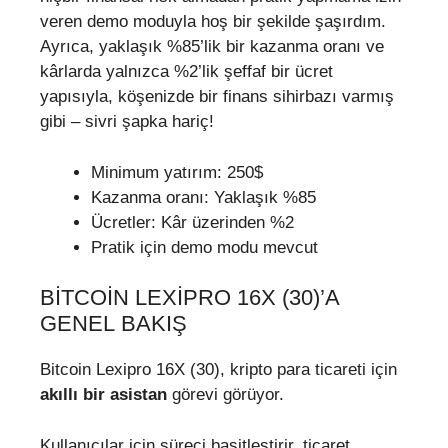
veren demo moduyla hoş bir şekilde şaşırdım.
Ayrıca, yaklaşık %85’lik bir kazanma oranı ve
kârlarda yalnızca %2’lik şeffaf bir ücret
yapısıyla, köşenizde bir finans sihirbazı varmış
gibi – sivri şapka hariç!
Minimum yatırım: 250$
Kazanma oranı: Yaklaşık %85
Ücretler: Kâr üzerinden %2
Pratik için demo modu mevcut
BITCOIN LEXIPRO 16X (30)’A
GENEL BAKIŞ
Bitcoin Lexipro 16X (30), kripto para ticareti için
akıllı bir asistan
görevi görüyor.
Kullanıcılar için süreci basitleştirir, ticaret