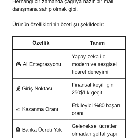
Herhangi bir zamanda çağrıya hazır bir mali
danışmana sahip olmak gibi.
Ürünün özelliklerinin özeti şu şekildedir:
Özellik
Tanım
Yapay zeka ile
🎮 AI Entegrasyonu
modern ve sezgisel
ticaret deneyimi
Finansal keşif için
💰 Giriş Noktası
250$’lık geçit
Etkileyici %80 başarı
📈 Kazanma Oranı
oranı
Geleneksel ücretler
🏦 Banka Ücreti Yok
olmadan şeffaf yapı