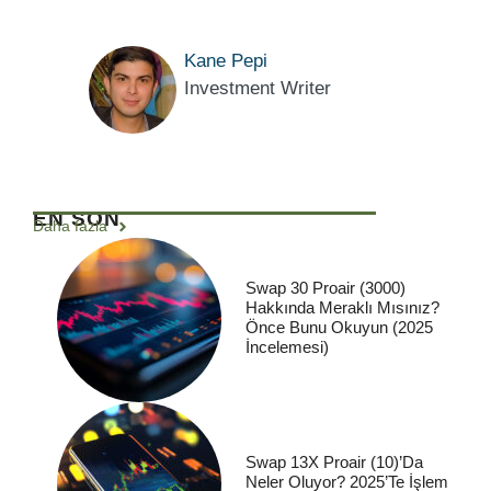
Kane Pepi
Investment Writer
EN SON
Daha fazla
Swap 30 Proair (3000)
Hakkında Meraklı Mısınız?
Önce Bunu Okuyun (2025
İncelemesi)
Swap 13X Proair (10)’da
Neler Oluyor? 2025’te İşlem